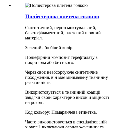
Поліестерова плетена голкою
Синтетичний, нерозсмоктувальний,
багатофіламентний, плетений шовний
матеріал.
Зелений або білий колір.
Поліефірний композит терефталату з
покриттям або без нього.
Через своє неабсорбуюче синтетичне
походження, він має мінімальну тканинну
реактивність.
Використовується в тканинній коапції
завдяки своїй характерно високій міцності
на розтяг.
Код кольору: Помаранчева етикетка.
Часто використовується в спеціалізованій
хірургії, включаючи серцево-судинну та