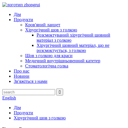
Дім
Продукти
Кров'яний ланцет
Хірургічний шов з голкою
Розсмоктуваний хірургічний шовний
матеріал з голкою
Хірургічний шовний матеріал, що не
розсмоктується, з голкою
Шов з голкою для краси
Медичний внутрішньовенний катетер
Стоматологічна голка
Про нас
Новини
Зв'яжіться з нами
English
Дім
Продукти
Хірургічний шов з голкою