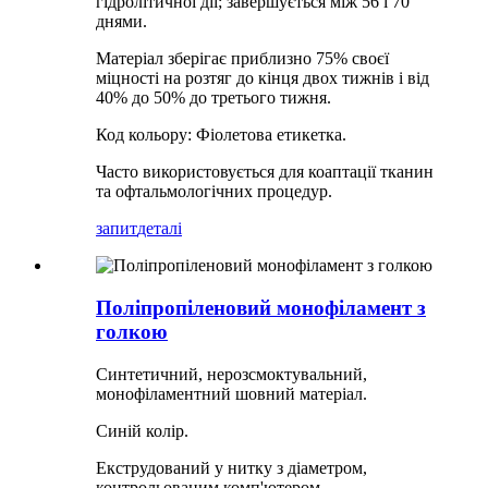
гідролітичної дії; завершується між 56 і 70
днями.
Матеріал зберігає приблизно 75% своєї
міцності на розтяг до кінця двох тижнів і від
40% до 50% до третього тижня.
Код кольору: Фіолетова етикетка.
Часто використовується для коаптації тканин
та офтальмологічних процедур.
запит
деталі
Поліпропіленовий монофіламент з
голкою
Синтетичний, нерозсмоктувальний,
монофіламентний шовний матеріал.
Синій колір.
Екструдований у нитку з діаметром,
контрольованим комп'ютером.