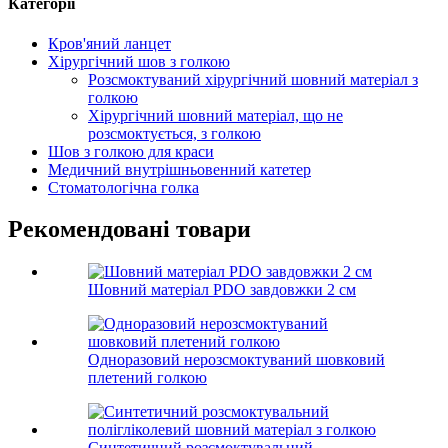
Категорії
Кров'яний ланцет
Хірургічний шов з голкою
Розсмоктуваний хірургічний шовний матеріал з
голкою
Хірургічний шовний матеріал, що не
розсмоктується, з голкою
Шов з голкою для краси
Медичний внутрішньовенний катетер
Стоматологічна голка
Рекомендовані товари
Шовний матеріал PDO завдовжки 2 см
Одноразовий нерозсмоктуваний шовковий
плетений голкою
Синтетичний розсмоктувальний