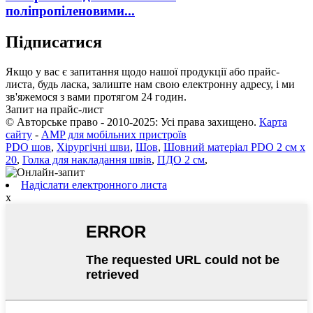
поліпропіленовими...
Підписатися
Якщо у вас є запитання щодо нашої продукції або прайс-
листа, будь ласка, залиште нам свою електронну адресу, і ми
зв'яжемося з вами протягом 24 годин.
Запит на прайс-лист
© Авторське право - 2010-2025: Усі права захищено.
Карта
сайту
-
AMP для мобільних пристроїв
PDO шов
,
Хірургічні шви
,
Шов
,
Шовний матеріал PDO 2 см x
20
,
Голка для накладання швів
,
ПДО 2 см
,
Надіслати електронного листа
x