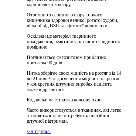
коричневого кольору.
Отримано з серозного шару тонкого
кишечника здорової великої рогатої худоби,
вільної від BSE та афтозної лихоманки.
Оскільки це матеріал тваринного
походження, реактивність тканин є відносно
помірною.
Поглинається фагозитозом приблизно
протягом 90 днів.
Нитка зберігає свою міцність на розтяг від 14
до 21 дня. Час досягнення міцності на розтяг
у конкретних штучних виробах пацієнта
може відрізнятися.
Код кольору: етикетка кольору охри.
Часто використовується в тканинах, які легко
загоюються та не потребують постійної
штучної підтримки.
запит
деталі