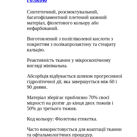
Синтетичний, розсмоктувальний,
багатофіламентний плетений шовний
матеріал, фіолетового кольору або
нефарбований.
Виготовлений з полігліколевої кислоти з
покриттям з полікапролактону та стеарату
кальцію.
Реактивність тканин у мікроскопічному
вигляді мінімальна.
Абсорбція відбувається шляхом прогресивної
гідролітичної дії, яка завершується між 60 і
90 днями.
Матеріал зберігає приблизно 70% своєї
міцності на розтяг до кінця двох тижнів і
50% до третього тижня.
Код кольору: Фіолетова етикетка.
Часто використовується для коаптації тканин
та офтальмологічних процедур.