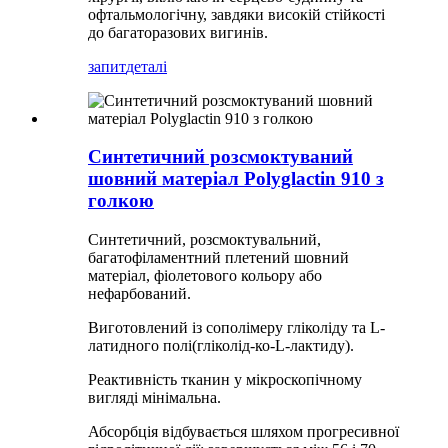
офтальмологічну, завдяки високій стійкості
до багаторазових вигинів.
запит
деталі
Синтетичний розсмоктуваний
шовний матеріал Polyglactin 910 з
голкою
Синтетичний, розсмоктувальний,
багатофіламентний плетений шовний
матеріал, фіолетового кольору або
нефарбований.
Виготовлений із сополімеру гліколіду та L-
латидного полі(гліколід-ко-L-лактиду).
Реактивність тканин у мікроскопічному
вигляді мінімальна.
Абсорбція відбувається шляхом прогресивної