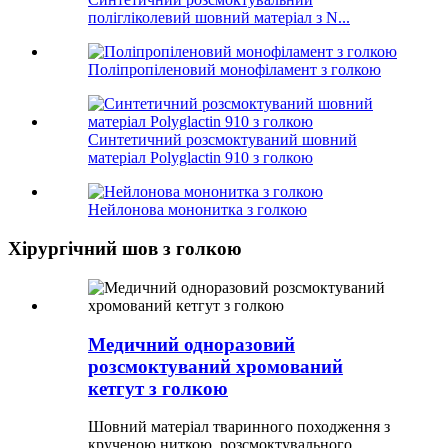
полігліколевий шовний матеріал з N...
Поліпропіленовий монофіламент з голкою
Синтетичний розсмоктуваний шовний
матеріал Polyglactin 910 з голкою
Нейлонова мононитка з голкою
Хірургічний шов з голкою
Медичний одноразовий
розсмоктуваний хромований
кетгут з голкою
Шовний матеріал тваринного походження з
крученою ниткою, розсмоктувального