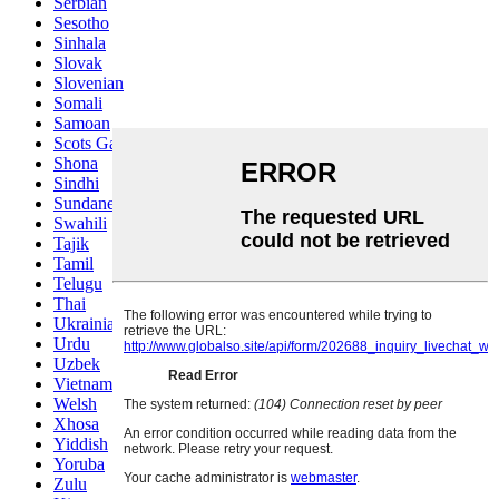
Serbian
Sesotho
Sinhala
Slovak
Slovenian
Somali
Samoan
Scots Gaelic
Shona
Sindhi
Sundanese
Swahili
Tajik
Tamil
Telugu
Thai
Ukrainian
Urdu
Uzbek
Vietnamese
Welsh
Xhosa
Yiddish
Yoruba
Zulu