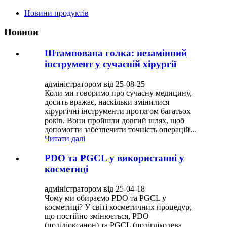
Новини продуктів
Новини
Штампована голка: незамінний
інструмент у сучасній хірургії
адміністратором від 25-08-25
Коли ми говоримо про сучасну медицину,
досить вражає, наскільки змінилися
хірургічні інструменти протягом багатьох
років. Вони пройшли довгий шлях, щоб
допомогти забезпечити точність операцій...
Читати далі
PDO та PGCL у використанні у
косметиці
адміністратором від 25-04-18
Чому ми обираємо PDO та PGCL у
косметиці? У світі косметичних процедур,
що постійно змінюється, PDO
(полідіоксанон) та PGCL (полігліколева