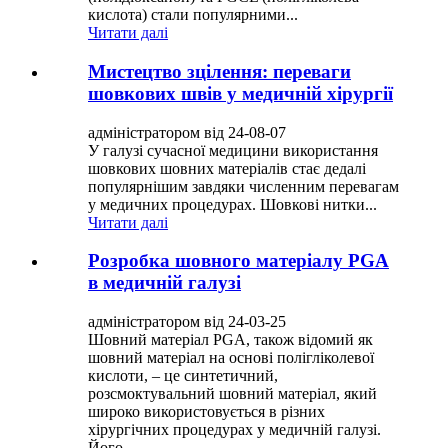
кислота) стали популярними...
Читати далі
Мистецтво зцілення: переваги
шовкових швів у медичній хірургії
адміністратором від 24-08-07
У галузі сучасної медицини використання
шовкових шовних матеріалів стає дедалі
популярнішим завдяки численним перевагам
у медичних процедурах. Шовкові нитки...
Читати далі
Розробка шовного матеріалу PGA
в медичній галузі
адміністратором від 24-03-25
Шовний матеріал PGA, також відомий як
шовний матеріал на основі полігліколевої
кислоти, – це синтетичний,
розсмоктувальний шовний матеріал, який
широко використовується в різних
хірургічних процедурах у медичній галузі.
Його...