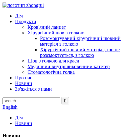
Дім
Продукти
Кров'яний ланцет
Хірургічний шов з голкою
Розсмоктуваний хірургічний шовний
матеріал з голкою
Хірургічний шовний матеріал, що не
розсмоктується, з голкою
Шов з голкою для краси
Медичний внутрішньовенний катетер
Стоматологічна голка
Про нас
Новини
Зв'яжіться з нами
English
Дім
Новини
Новини