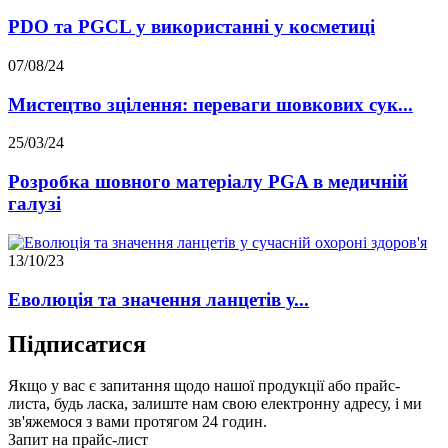
PDO та PGCL у використанні у косметиці
07/08/24
Мистецтво зцілення: переваги шовкових сук...
25/03/24
Розробка шовного матеріалу PGA в медичній
галузі
13/10/23
Еволюція та значення ланцетів у...
Підписатися
Якщо у вас є запитання щодо нашої продукції або прайс-
листа, будь ласка, залиште нам свою електронну адресу, і ми
зв'яжемося з вами протягом 24 годин.
Запит на прайс-лист