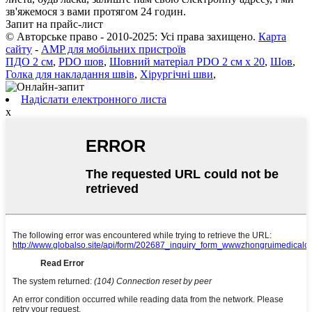
зв'яжемося з вами протягом 24 годин.
Запит на прайс-лист
© Авторське право - 2010-2025: Усі права захищено.
Карта
сайту
-
AMP для мобільних пристроїв
ПДО 2 см
,
PDO шов
,
Шовний матеріал PDO 2 см x 20
,
Шов
,
Голка для накладання швів
,
Хірургічні шви
,
Надіслати електронного листа
x