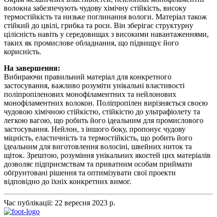
волокна забезпечують чудову хімічну стійкість, високу
термостійкість та низьке поглинання вологи. Матеріал також
стійкий до цвілі, грибка та роси. Він зберігає структурну
цілісність навіть у середовищах з високими навантаженнями,
таких як промислове обладнання, що підвищує його
корисність.
На завершення:
Вибираючи правильний матеріал для конкретного
застосування, важливо розуміти унікальні властивості
поліпропіленових монофіламентних та нейлонових
монофіламентних волокон. Поліпропілен вирізняється своєю
чудовою хімічною стійкістю, стійкістю до ультрафіолету та
легкою вагою, що робить його ідеальним для промислового
застосування. Нейлон, з іншого боку, пропонує чудову
міцність, еластичність та термостійкість, що робить його
ідеальним для виготовлення волосіні, швейних ниток та
щіток. Зрештою, розуміння унікальних якостей цих матеріалів
дозволяє підприємствам та приватним особам приймати
обґрунтовані рішення та оптимізувати свої проекти
відповідно до їхніх конкретних вимог.
Час публікації: 22 вересня 2023 р.