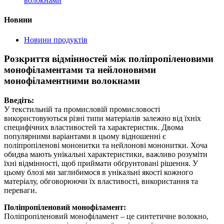
волокнами
Новини
Новини продуктів
Розкриття відмінностей між поліпропіленовими
монофіламентами та нейлоновими
монофіламентними волокнами
Введіть:
У текстильній та промисловій промисловості
використовуються різні типи матеріалів залежно від їхніх
специфічних властивостей та характеристик. Двома
популярними варіантами в цьому відношенні є
поліпропіленові мононитки та нейлонові мононитки. Хоча
обидва мають унікальні характеристики, важливо розуміти
їхні відмінності, щоб приймати обґрунтовані рішення. У
цьому блозі ми заглибимося в унікальні якості кожного
матеріалу, обговорюючи їх властивості, використання та
переваги.
Поліпропіленовий монофіламент:
Поліпропіленовий монофіламент – це синтетичне волокно,