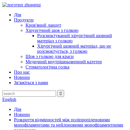
Дім
Продукти
Кров'яний ланцет
Хірургічний шов з голкою
Розсмоктуваний хірургічний шовний
матеріал з голкою
Хірургічний шовний матеріал, що не
розсмоктується, з голкою
Шов з голкою для краси
Медичний внутрішньовенний катетер
Стоматологічна голка
Про нас
Новини
Зв'яжіться з нами
English
Дім
Новини
Розкриття відмінностей між поліпропіленовими
монофіламентами та нейлоновими монофіламентними