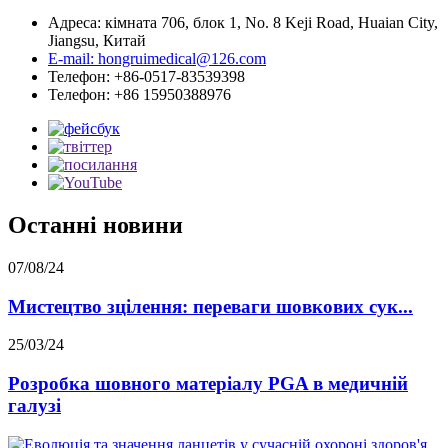
Адреса: кімната 706, блок 1, No. 8 Keji Road, Huaian City,
Jiangsu, Китай
E-mail: hongruimedical@126.com
Телефон: +86-0517-83539398
Телефон: +86 15950388976
Останні новини
07/08/24
Мистецтво зцілення: переваги шовкових сук...
25/03/24
Розробка шовного матеріалу PGA в медичній
галузі