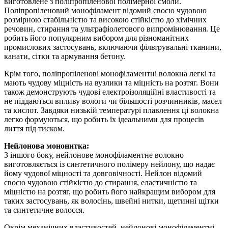
виготовлене з поліпропіленової полімерної смоли.
Поліпропіленовий монофіламент відомий своєю чудовою
розмірною стабільністю та високою стійкістю до хімічних
речовин, стирання та ультрафіолетового випромінювання. Це
робить його популярним вибором для різноманітних
промислових застосувань, включаючи фільтрувальні тканини,
канати, сітки та армування бетону.
Крім того, поліпропіленові монофіламентні волокна легкі та
мають чудову міцність на вузлики та міцність на розтяг. Вони
також демонструють чудові електроізоляційні властивості та
не піддаються впливу вологи чи більшості розчинників, масел
та кислот. Завдяки низькій температурі плавлення ці волокна
легко формуються, що робить їх ідеальними для процесів
лиття під тиском.
Нейлонова мононитка:
З іншого боку, нейлонове монофіламентне волокно
виготовляється із синтетичного полімеру нейлону, що надає
йому чудової міцності та довговічності. Нейлон відомий
своєю чудовою стійкістю до стирання, еластичністю та
міцністю на розтяг, що робить його найкращим вибором для
таких застосувань, як волосінь, швейні нитки, щетинні щітки
та синтетичне волосся.
Окрім механічних властивостей, нейлонові монофіламентні